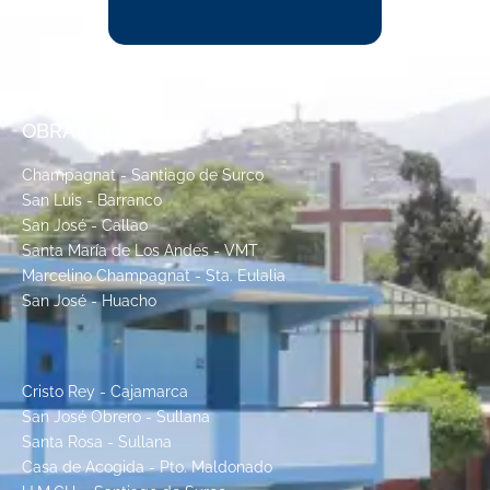
OBRAS MARISTAS
Champagnat - Santiago de Surco
San Luis - Barranco
San José - Callao
Santa María de Los Andes - VMT
Marcelino Champagnat - Sta. Eulalia
San José - Huacho
Cristo Rey - Cajamarca
San José Obrero - Sullana
Santa Rosa - Sullana
Casa de Acogida - Pto. Maldonado