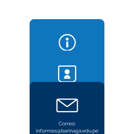
Informes:
985 594 877
Admisión:
975 485 480
Correo:
informes@barinaga.edu.pe