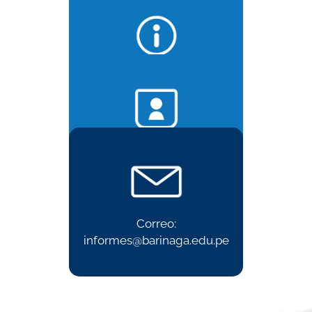
Informes:
985 594 877
Admisión:
975 485 480
Correo:
informes@barinaga.edu.pe