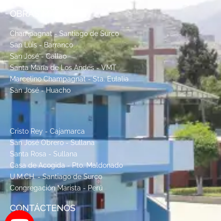
OBRAS MARISTAS
Champagnat - Santiago de Surco
San Luis - Barranco
San José - Callao
Santa María de Los Andes - VMT
Marcelino Champagnat - Sta. Eulalia
San José - Huacho
Cristo Rey - Cajamarca
San José Obrero - Sullana
Santa Rosa - Sullana
Casa de Acogida - Pto. Maldonado
U.M.CH. - Santiago de Surco
Congregación Marista - Perú
CONTÁCTENOS