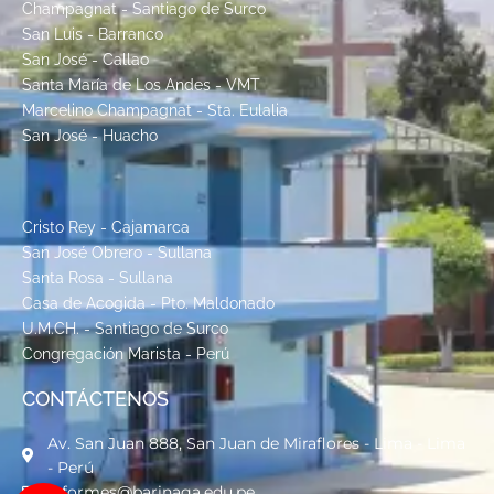
Champagnat - Santiago de Surco
San Luis - Barranco
San José - Callao
Santa María de Los Andes - VMT
Marcelino Champagnat - Sta. Eulalia
San José - Huacho
Cristo Rey - Cajamarca
San José Obrero - Sullana
Santa Rosa - Sullana
Casa de Acogida - Pto. Maldonado
U.M.CH. - Santiago de Surco
Congregación Marista - Perú
CONTÁCTENOS
Av. San Juan 888, San Juan de Miraflores - Lima - Lima
- Perú
informes@barinaga.edu.pe