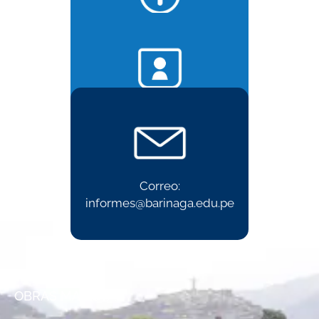
Informes:
985 594 877
Admisión:
975 485 480
Correo:
informes@barinaga.edu.pe
OBRAS MARISTAS